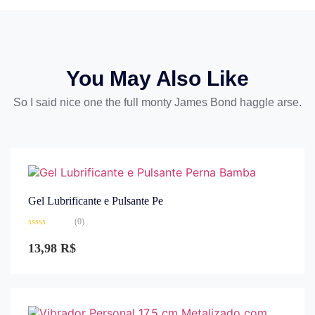
You May Also Like
So I said nice one the full monty James Bond haggle arse.
Gel Lubrificante e Pulsante Pe
(0)
Avaliação
0
13,98
R$
de
5