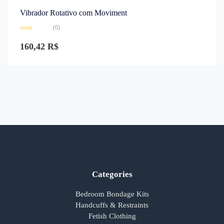
Vibrador Rotativo com Moviment
(0)
Avaliação
0
160,42
R$
de
5
Categories
Bedroom Bondage Kits
Handcuffs & Restraints
Fetish Clothing