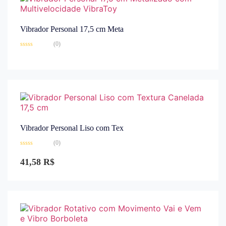
Vibrador Personal 17,5 cm Meta
(0)
Avaliação
0
de
5
Vibrador Personal Liso com Tex
(0)
Avaliação
0
41,58
R$
de
5