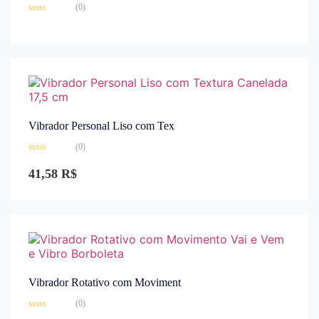
(0)
Avaliação
0
de
5
Vibrador Personal Liso com Tex
(0)
Avaliação
0
41,58
R$
de
5
Vibrador Rotativo com Moviment
(0)
Avaliação