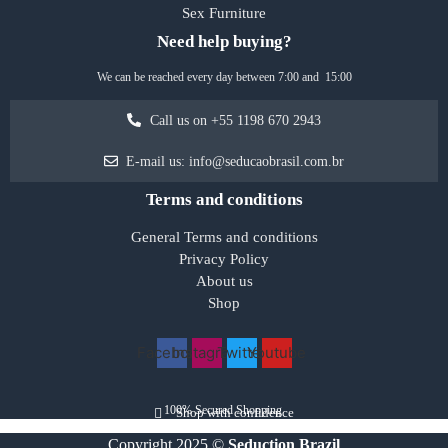
Sex Furniture
Need help buying?
We can be reached every day between 7:00 and 15:00
Call us on +55 1198 670 2943
E-mail us: info@seducaobrasil.com.br
Terms and conditions
General Terms and conditions
Privacy Policy
About us
Shop
Facebook
Instagram
Twitter
Youtube
100% Secured Shopping
Shop with confidence
Copyright 2025 ©
Seduction Brazil