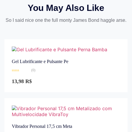
You May Also Like
So I said nice one the full monty James Bond haggle arse.
Gel Lubrificante e Pulsante Pe
(0)
Avaliação
0
13,98
R$
de
5
Vibrador Personal 17,5 cm Meta