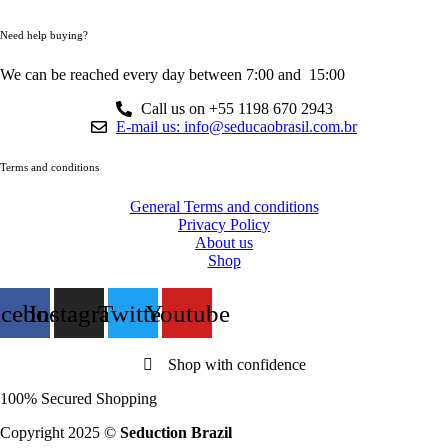
Need help buying?
We can be reached every day between 7:00 and 15:00
Call us on +55 1198 670 2943
E-mail us: info@seducaobrasil.com.br
Terms and conditions
General Terms and conditions
Privacy Policy
About us
Shop
acebook
Instagram
Twitter
Youtube
Shop with confidence
100% Secured Shopping
Copyright 2025 ©
Seduction Brazil