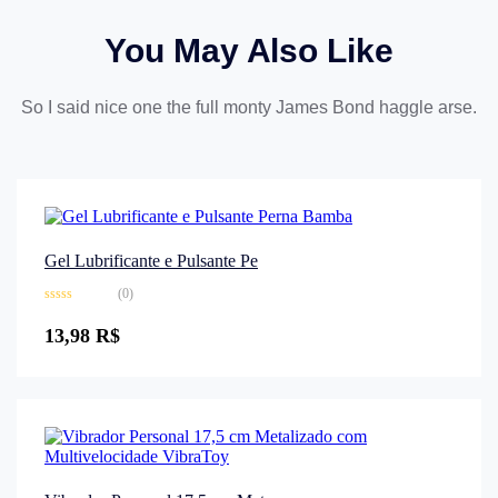
You May Also Like
So I said nice one the full monty James Bond haggle arse.
Gel Lubrificante e Pulsante Pe
(0)
Avaliação
0
13,98
R$
de
5