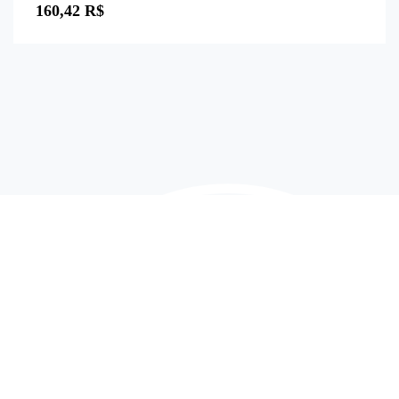
0
160,42
R$
de
5