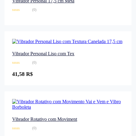
Vibrador Personal 17,5 cm Meta
(0)
Avaliação
0
de
5
Vibrador Personal Liso com Tex
(0)
Avaliação
0
41,58
R$
de
5
Vibrador Rotativo com Moviment
(0)
Avaliação