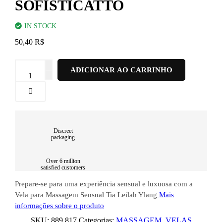
SOFISTICATTO
IN STOCK
50,40
R$
Vela
ADICIONAR AO CARRINHO
para
Massagem
Sensual
Tia
Leilah
Ylang
40G
Discreet
Sofisticatto
packaging
quantidade
Over 6 million
satisfied customers
Prepare-se para uma experiência sensual e luxuosa com a
Vela para Massagem Sensual Tia Leilah Ylang
Mais
informações sobre o produto
SKU:
889.817
Categorias:
MASSAGEM
,
VELAS