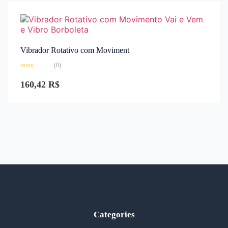
Vibrador Rotativo com Moviment
(0)
Avaliação
0
160,42
R$
de
5
Categories