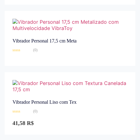
Vibrador Personal 17,5 cm Meta
(0)
Avaliação
0
de
5
Vibrador Personal Liso com Tex
(0)
Avaliação
0
41,58
R$
de
5