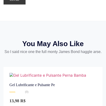
You May Also Like
So I said nice one the full monty James Bond haggle arse.
Gel Lubrificante e Pulsante Pe
(0)
Avaliação
0
13,98
R$
de
5