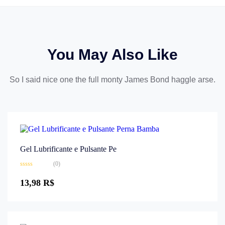
You May Also Like
So I said nice one the full monty James Bond haggle arse.
Gel Lubrificante e Pulsante Pe
(0)
Avaliação
0
13,98
R$
de
5