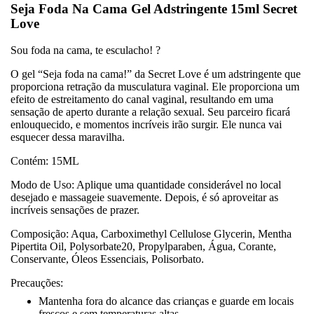
Seja Foda Na Cama Gel Adstringente 15ml Secret
Love
Sou foda na cama, te esculacho! ?
O gel “Seja foda na cama!” da Secret Love é um adstringente que
proporciona retração da musculatura vaginal. Ele proporciona um
efeito de estreitamento do canal vaginal, resultando em uma
sensação de aperto durante a relação sexual. Seu parceiro ficará
enlouquecido, e momentos incríveis irão surgir. Ele nunca vai
esquecer dessa maravilha.
Contém: 15ML
Modo de Uso: Aplique uma quantidade considerável no local
desejado e massageie suavemente. Depois, é só aproveitar as
incríveis sensações de prazer.
Composição: Aqua, Carboximethyl Cellulose Glycerin, Mentha
Pipertita Oil, Polysorbate20, Propylparaben, Água, Corante,
Conservante, Óleos Essenciais, Polisorbato.
Precauções:
Mantenha fora do alcance das crianças e guarde em locais
frescos e sem temperaturas altas.