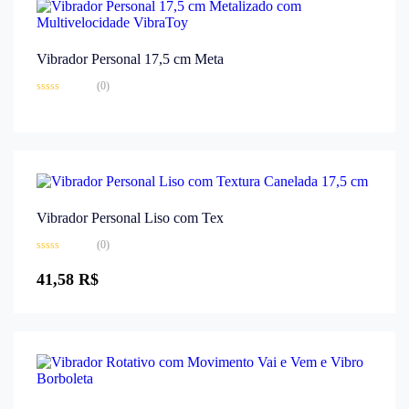
Vibrador Personal 17,5 cm Meta
(0)
Avaliação
0
de
5
Vibrador Personal Liso com Tex
(0)
Avaliação
0
41,58
R$
de
5