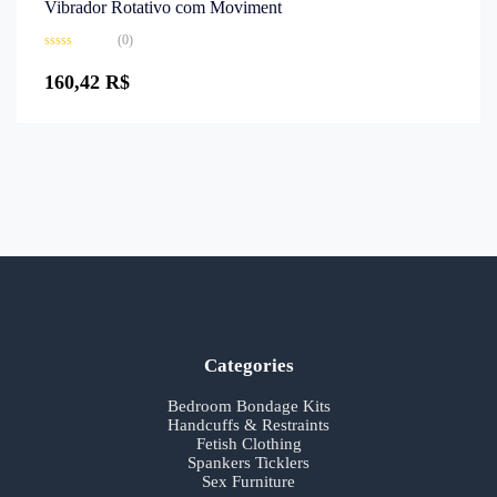
Vibrador Rotativo com Moviment
(0)
Avaliação
0
160,42
R$
de
5
Categories
Bedroom Bondage Kits
Handcuffs & Restraints
Fetish Clothing
Spankers Ticklers
Sex Furniture