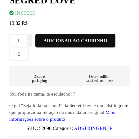
SEGRED LOVE
IN STOCK
13,82
R$
ADICIONAR AO CARRINHO
Discreet
Over 6 million
packaging
satisfied customers
Sou foda na cama, te esculacho! ?
O gel “Seja foda na cama!” da Secret Love é um adstringente
que proporciona retração da musculatura vaginal
Mais
informações sobre o produto
SKU:
52090
Categoria:
ADSTRINGENTE