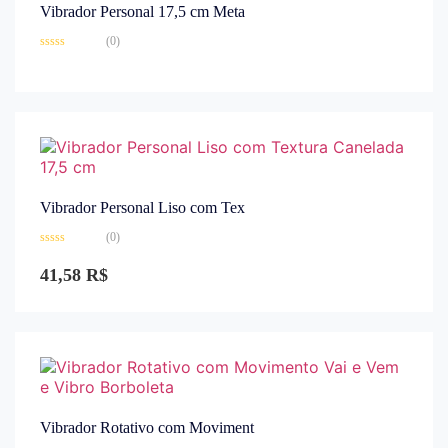
Vibrador Personal 17,5 cm Meta
(0)
Avaliação
0
de
5
Vibrador Personal Liso com Tex
(0)
Avaliação
0
41,58
R$
de
5
Vibrador Rotativo com Moviment