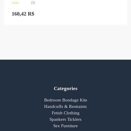
(0)
Avaliação
0
160,42
R$
de
5
Categories
Bedroom Bondage Kits
Handcuffs & Restraints
Fetish Clothing
Spankers Ticklers
Sex Furniture