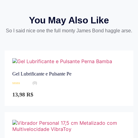
You May Also Like
So I said nice one the full monty James Bond haggle arse.
Gel Lubrificante e Pulsante Pe
(0)
Avaliação
0
13,98
R$
de
5