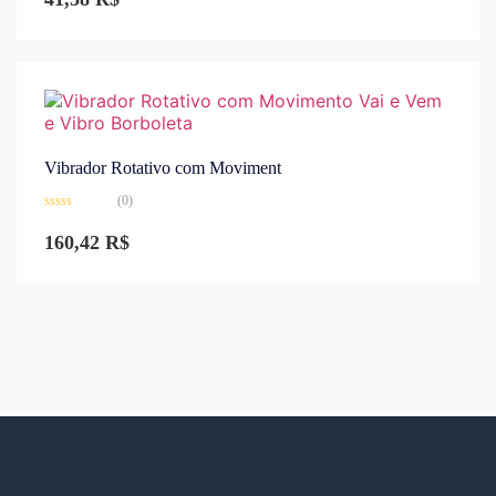
de
5
Vibrador Rotativo com Moviment
(0)
Avaliação
0
160,42
R$
de
5