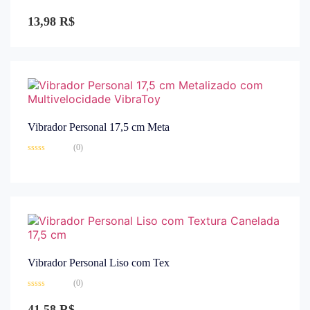
Avaliação
0
13,98
R$
de
5
Vibrador Personal 17,5 cm Meta
(0)
Avaliação
0
de
5
Vibrador Personal Liso com Tex
(0)
Avaliação
0
41,58
R$