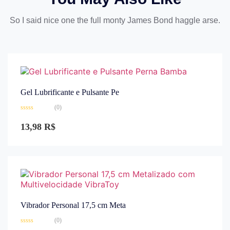
So I said nice one the full monty James Bond haggle arse.
Gel Lubrificante e Pulsante Pe
(0)
Avaliação
0
13,98
R$
de
5
Vibrador Personal 17,5 cm Meta
(0)
Avaliação