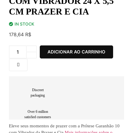
COM VIBRADOR 24 X 5,5
CM PRAZER E CIA
IN STOCK
178,64
R$
Prótese
ADICIONAR AO CARRINHO
Garanhão
10
com
Vibrador
24
x
5,5
cm
Prazer
Discreet
e
packaging
Cia
quantidade
Over 6 million
satisfied customers
Eleve seus momentos de prazer com a Prótese Garanhão 10
com Vibrador da Prazer e Cia
Mais informações sobre o