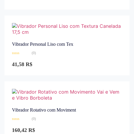
0
de
5
Vibrador Personal Liso com Tex
(0)
Avaliação
0
41,58
R$
de
5
Vibrador Rotativo com Moviment
(0)
Avaliação
0
160,42
R$
de