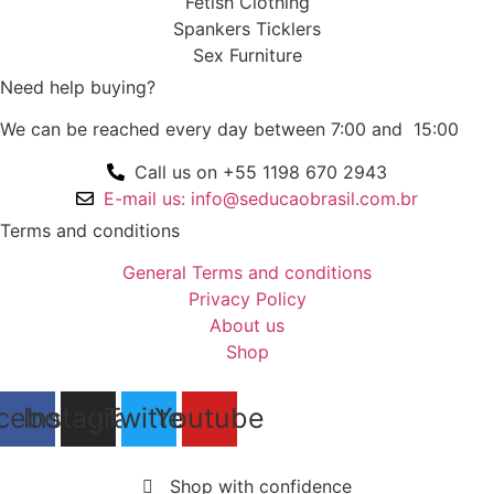
Fetish Clothing
Spankers Ticklers
Sex Furniture
Need help buying?
We can be reached every day between 7:00 and 15:00
Call us on +55 1198 670 2943
E-mail us: info@seducaobrasil.com.br
Terms and conditions
General Terms and conditions
Privacy Policy
About us
Shop
cebook
Instagram
Twitter
Youtube
Shop with confidence