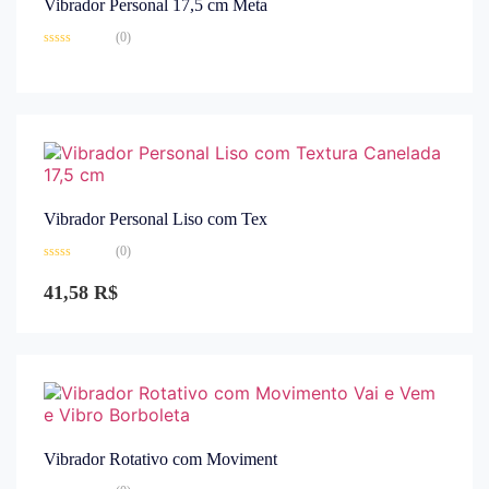
Vibrador Personal 17,5 cm Meta
(0)
Avaliação
0
de
5
Vibrador Personal Liso com Tex
(0)
Avaliação
0
41,58
R$
de
5
Vibrador Rotativo com Moviment