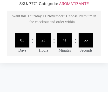
SKU:
777.1
Categoria:
AROMATIZANTE
Want this
Thursday 11 November
? Choose
Premium
in
the checkout and order within…
:
:
:
01
23
41
55
Days
Hours
Minutes
Seconds