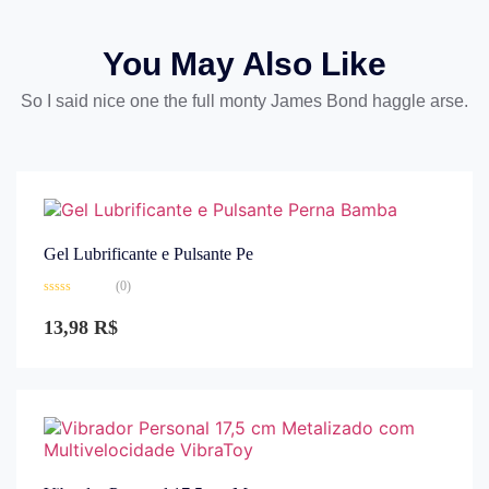
You May Also Like
So I said nice one the full monty James Bond haggle arse.
Gel Lubrificante e Pulsante Pe
(0)
Avaliação
0
13,98
R$
de
5