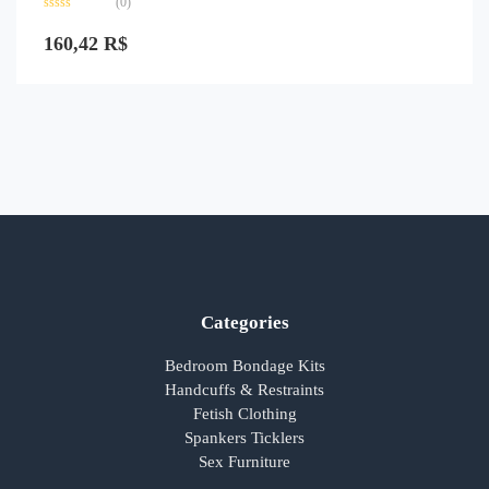
(0)
Avaliação
0
160,42
R$
de
5
Categories
Bedroom Bondage Kits
Handcuffs & Restraints
Fetish Clothing
Spankers Ticklers
Sex Furniture