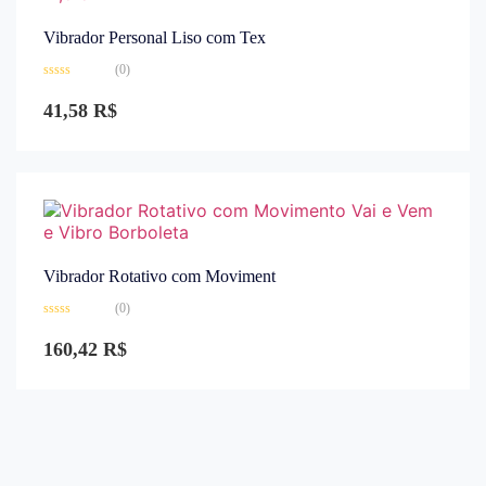
Vibrador Personal Liso com Tex
(0)
Avaliação
0
41,58
R$
de
5
Vibrador Rotativo com Moviment
(0)
Avaliação
0
160,42
R$
de
5