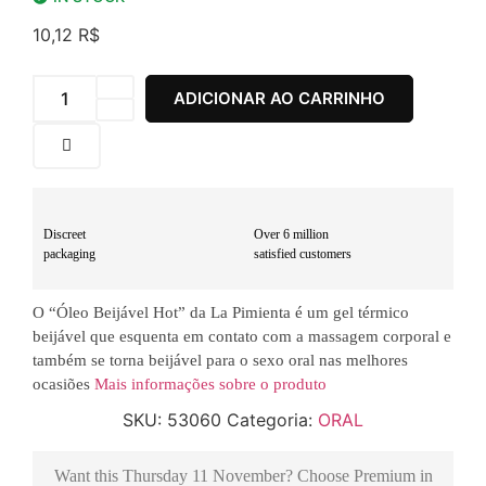
10,12
R$
ADICIONAR AO CARRINHO
Discreet
Over 6 million
packaging
satisfied customers
O “Óleo Beijável Hot” da La Pimienta é um gel térmico
beijável que esquenta em contato com a massagem corporal e
também se torna beijável para o sexo oral nas melhores
ocasiões
Mais informações sobre o produto
SKU:
53060
Categoria:
ORAL
Want this
Thursday 11 November
? Choose
Premium
in