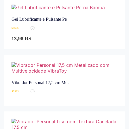
Gel Lubrificante e Pulsante Pe
(0)
Avaliação
0
13,98
R$
de
5
Vibrador Personal 17,5 cm Meta
(0)
Avaliação
0
de
5