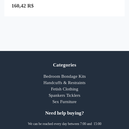
Avaliação
0
160,42
R$
de
5
Categories
Bedroom Bondage Kits
Handcuffs & Restraints
Fetish Clothing
Spankers Ticklers
Sex Furniture
Need help buying?
We can be reached every day between 7:00 and 15:00