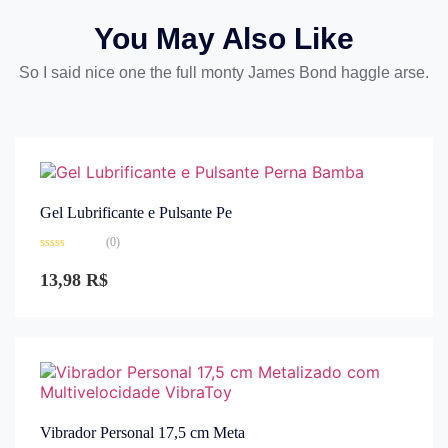
You May Also Like
So I said nice one the full monty James Bond haggle arse.
Gel Lubrificante e Pulsante Pe
(0)
Avaliação
0
13,98
R$
de
5
Vibrador Personal 17,5 cm Meta