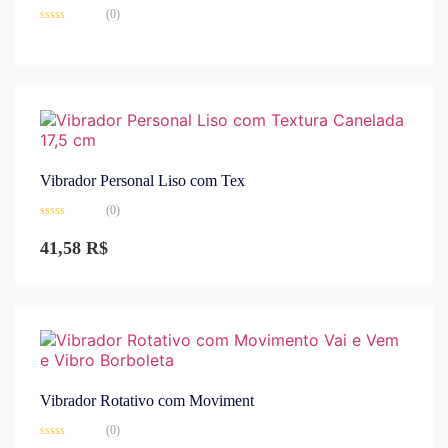
(0)
Avaliação
0
de
5
Vibrador Personal Liso com Tex
(0)
Avaliação
0
41,58
R$
de
5
Vibrador Rotativo com Moviment
(0)