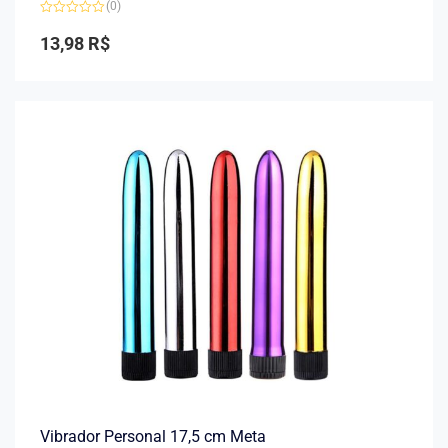
(0)
Avaliação
0
13,98
R$
de
5
Vibrador Personal 17,5 cm Meta