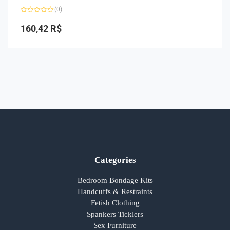
(0)
Avaliação
0
160,42
R$
de
5
Categories
Bedroom Bondage Kits
Handcuffs & Restraints
Fetish Clothing
Spankers Ticklers
Sex Furniture