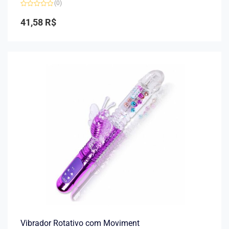
(0)
Avaliação
0
41,58
R$
de
5
Vibrador Rotativo com Moviment