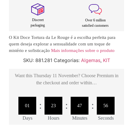
Discreet
Over 6 million
packaging
satisfied customers
O Kit Doce Tortura da Le Rouge é a escolha perfeita para
quem deseja explorar a sensualidade com um toque de
mistério e sofisticação
Mais informações sobre o produto
SKU:
881.281
Categorias:
Algemas
,
KIT
Want this
Thursday 11 November
? Choose
Premium
in
the checkout and order within…
:
:
:
01
23
47
56
Days
Hours
Minutes
Seconds