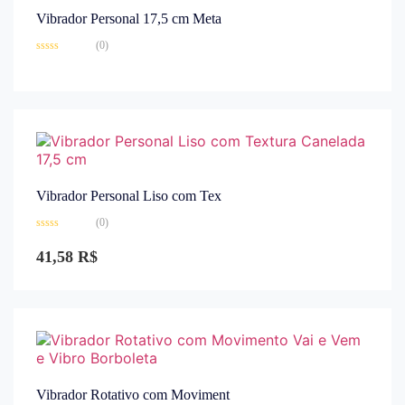
Vibrador Personal 17,5 cm Meta
(0)
Avaliação
0
de
5
Vibrador Personal Liso com Tex
(0)
Avaliação
0
41,58
R$
de
5
Vibrador Rotativo com Moviment