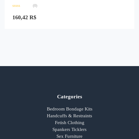
(0)
Avaliação
0
160,42
R$
de
5
Categories
Bedroom Bondage Kits
Handcuffs & Restraints
Fetish Clothing
Spankers Ticklers
Sex Furniture