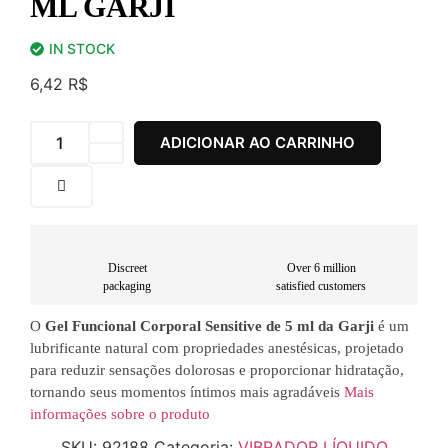
ML GARJI
IN STOCK
6,42
R$
ADICIONAR AO CARRINHO
Discreet
Over 6 million
packaging
satisfied customers
O
Gel Funcional Corporal Sensitive de 5 ml da Garji
é um
lubrificante natural com propriedades anestésicas, projetado
para reduzir sensações dolorosas e proporcionar hidratação,
tornando seus momentos íntimos mais agradáveis
Mais
informações sobre o produto
SKU:
92188
Categoria:
VIBRADOR LÍQUIDO