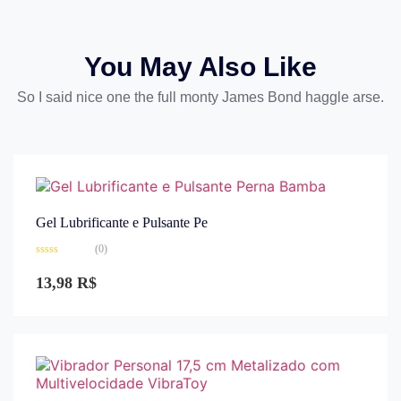
You May Also Like
So I said nice one the full monty James Bond haggle arse.
Gel Lubrificante e Pulsante Pe
(0)
Avaliação
0
13,98
R$
de
5