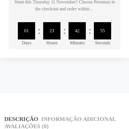
Want this
Thursday 11 November
? Choose
Premium
in
the checkout and order within…
:
:
:
01
23
42
55
Days
Hours
Minutes
Seconds
DESCRIÇÃO
INFORMAÇÃO ADICIONAL
AVALIAÇÕES (0)