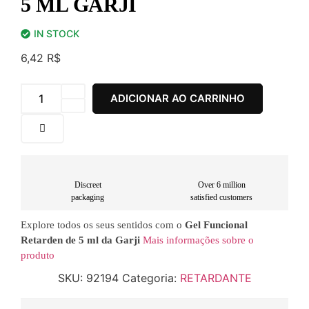
5 ML GARJI
IN STOCK
6,42
R$
ADICIONAR AO CARRINHO
Discreet
Over 6 million
packaging
satisfied customers
Explore todos os seus sentidos com o
Gel Funcional
Retarden de 5 ml da Garji
Mais informações sobre o
produto
SKU:
92194
Categoria:
RETARDANTE