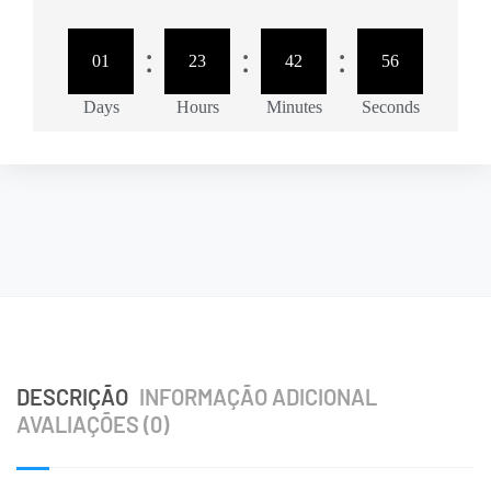
:
:
:
01
23
42
55
Days
Hours
Minutes
Seconds
DESCRIÇÃO
INFORMAÇÃO ADICIONAL
AVALIAÇÕES (0)