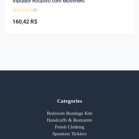
Vibrador Rotativo com Moviment
(0)
Avaliação
0
160,42
R$
de
5
Categories
Bedroom Bondage Kits
Handcuffs & Restraints
Fetish Clothing
Spankers Ticklers