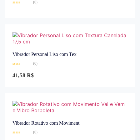
(0)
Avaliação
0
de
5
Vibrador Personal Liso com Tex
(0)
Avaliação
0
41,58
R$
de
5
Vibrador Rotativo com Moviment
(0)
Avaliação