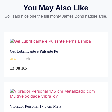
You May Also Like
So I said nice one the full monty James Bond haggle arse.
Gel Lubrificante e Pulsante Pe
(0)
Avaliação
0
13,98
R$
de
5
Vibrador Personal 17,5 cm Meta