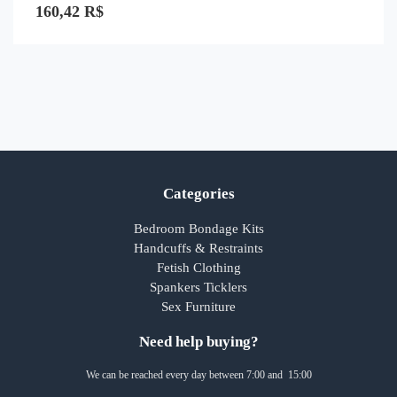
0
160,42
R$
de
5
Categories
Bedroom Bondage Kits
Handcuffs & Restraints
Fetish Clothing
Spankers Ticklers
Sex Furniture
Need help buying?
We can be reached every day between 7:00 and 15:00