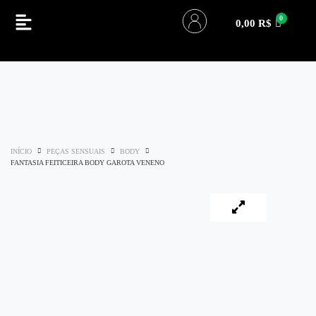
0,00
R$
INÍCIO
PEÇAS SENSUAIS
BODY
FANTASIA FEITICEIRA BODY GAROTA VENENO