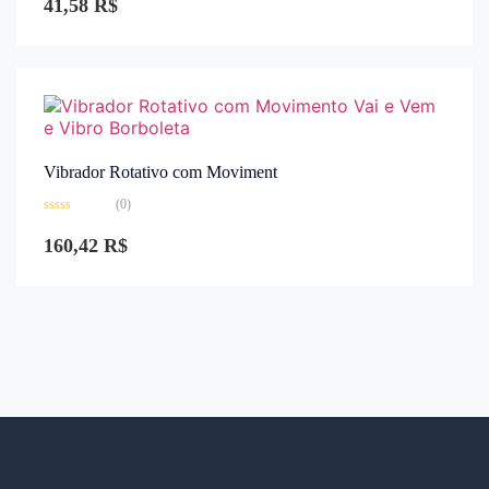
41,58
R$
de
5
Vibrador Rotativo com Moviment
(0)
Avaliação
0
160,42
R$
de
5