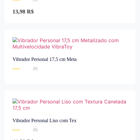
Avaliação
0
13,98
R$
de
5
Vibrador Personal 17,5 cm Meta
(0)
Avaliação
0
de
5
Vibrador Personal Liso com Tex
(0)
Avaliação
0