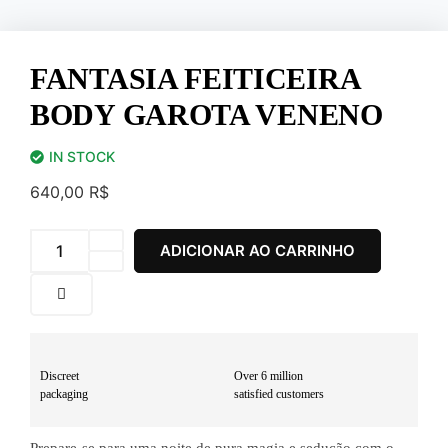
FANTASIA FEITICEIRA
BODY GAROTA VENENO
IN STOCK
640,00
R$
ADICIONAR AO CARRINHO
Discreet
Over 6 million
packaging
satisfied customers
Prepare-se para uma noite de pura magia e sedução com o