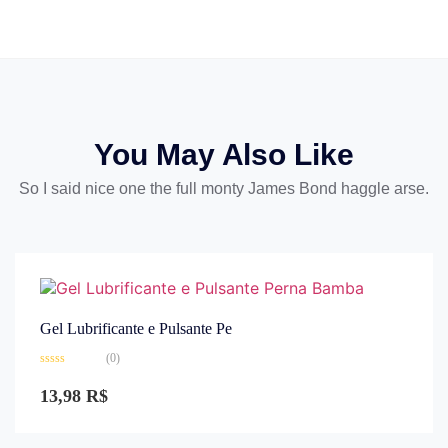
You May Also Like
So I said nice one the full monty James Bond haggle arse.
Gel Lubrificante e Pulsante Pe
(0)
Avaliação
0
13,98
R$
de
5