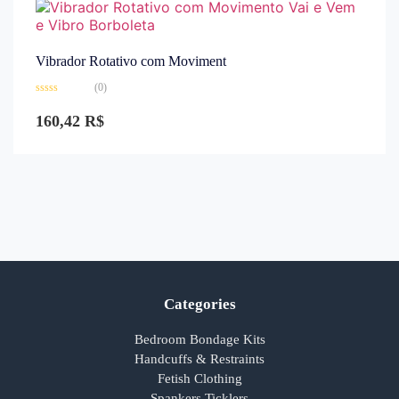
Vibrador Rotativo com Moviment
(0)
Avaliação
0
160,42
R$
de
5
Categories
Bedroom Bondage Kits
Handcuffs & Restraints
Fetish Clothing
Spankers Ticklers