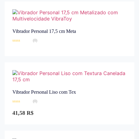
Vibrador Personal 17,5 cm Meta
(0)
Avaliação
0
de
5
Vibrador Personal Liso com Tex
(0)
Avaliação
0
41,58
R$
de
5