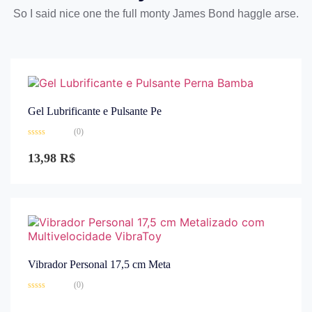
So I said nice one the full monty James Bond haggle arse.
Gel Lubrificante e Pulsante Pe
(0)
Avaliação
0
13,98
R$
de
5
Vibrador Personal 17,5 cm Meta
(0)
Avaliação
0