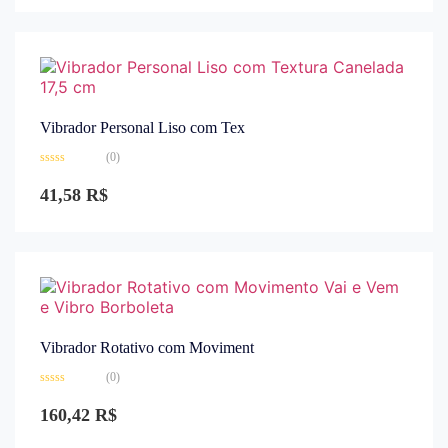
de
5
Vibrador Personal Liso com Tex
(0)
Avaliação
0
41,58
R$
de
5
Vibrador Rotativo com Moviment
(0)
Avaliação
0
160,42
R$
de
5