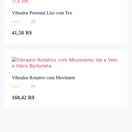
Vibrador Personal Liso com Tex
(0)
Avaliação
0
41,58
R$
de
5
Vibrador Rotativo com Moviment
(0)
Avaliação
0
160,42
R$
de
5