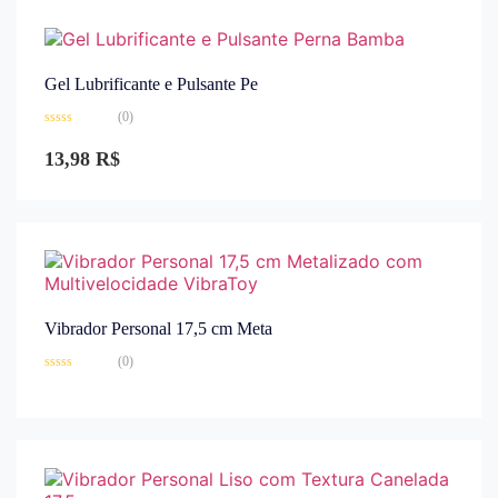
Gel Lubrificante e Pulsante Pe
(0)
Avaliação
0
13,98
R$
de
5
Vibrador Personal 17,5 cm Meta
(0)
Avaliação
0
de
5