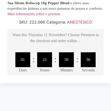
Sua Mente Robocop 10g Pepper Blend
e eleve suas
experiências íntimas a um novo patamar de prazer e conforto
Mais informações sobre o produto
SKU:
222.066
Categoria:
ANESTÉSICO
Want this
Thursday 11 November
? Choose
Premium
in
the checkout and order within…
:
:
:
01
23
50
56
Days
Hours
Minutes
Seconds