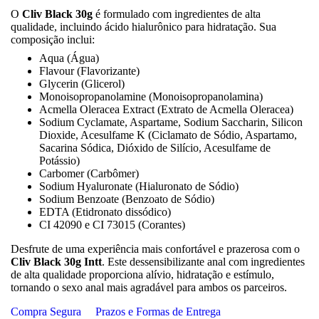
O
Cliv Black 30g
é formulado com ingredientes de alta
qualidade, incluindo ácido hialurônico para hidratação. Sua
composição inclui:
Aqua (Água)
Flavour (Flavorizante)
Glycerin (Glicerol)
Monoisopropanolamine (Monoisopropanolamina)
Acmella Oleracea Extract (Extrato de Acmella Oleracea)
Sodium Cyclamate, Aspartame, Sodium Saccharin, Silicon
Dioxide, Acesulfame K (Ciclamato de Sódio, Aspartamo,
Sacarina Sódica, Dióxido de Silício, Acesulfame de
Potássio)
Carbomer (Carbômer)
Sodium Hyaluronate (Hialuronato de Sódio)
Sodium Benzoate (Benzoato de Sódio)
EDTA (Etidronato dissódico)
CI 42090 e CI 73015 (Corantes)
Desfrute de uma experiência mais confortável e prazerosa com o
Cliv Black 30g Intt
. Este dessensibilizante anal com ingredientes
de alta qualidade proporciona alívio, hidratação e estímulo,
tornando o sexo anal mais agradável para ambos os parceiros.
Compra Segura
Prazos e Formas de Entrega