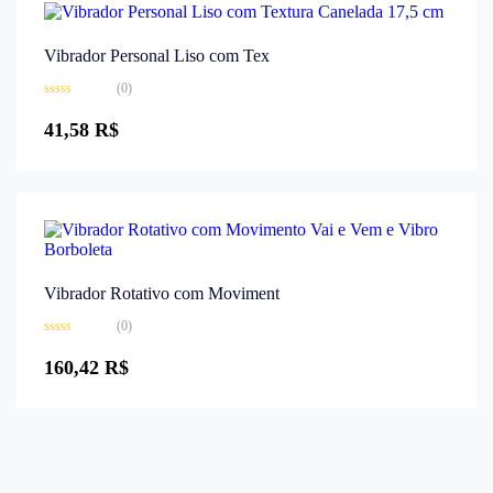
Vibrador Personal Liso com Tex
(0)
Avaliação
0
41,58
R$
de
5
Vibrador Rotativo com Moviment
(0)
Avaliação
0
160,42
R$
de
5