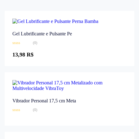
Gel Lubrificante e Pulsante Pe
(0)
Avaliação
0
13,98
R$
de
5
Vibrador Personal 17,5 cm Meta
(0)
Avaliação
0
de
5