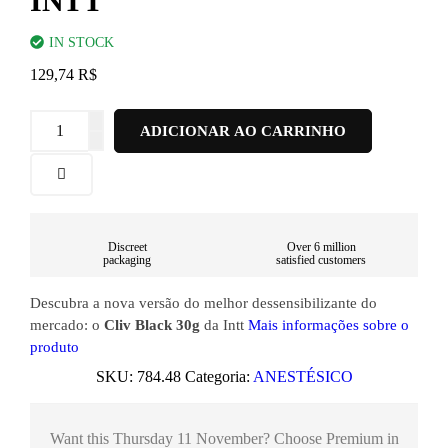
INTT
IN STOCK
129,74
R$
ADICIONAR AO CARRINHO
Discreet
Over 6 million
packaging
satisfied customers
Descubra a nova versão do melhor dessensibilizante do
mercado: o
Cliv Black 30g
da Intt
Mais informações sobre o
produto
SKU:
784.48
Categoria:
ANESTÉSICO
Want this
Thursday 11 November
? Choose
Premium
in