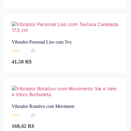
0
de
5
Vibrador Personal Liso com Tex
(0)
Avaliação
0
41,58
R$
de
5
Vibrador Rotativo com Moviment
(0)
Avaliação
0
160,42
R$
de
5