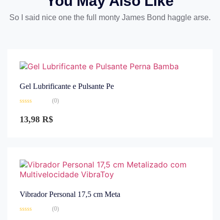
You May Also Like
So I said nice one the full monty James Bond haggle arse.
Gel Lubrificante e Pulsante Pe
(0)
Avaliação
0
13,98
R$
de
5
Vibrador Personal 17,5 cm Meta
(0)
Avaliação