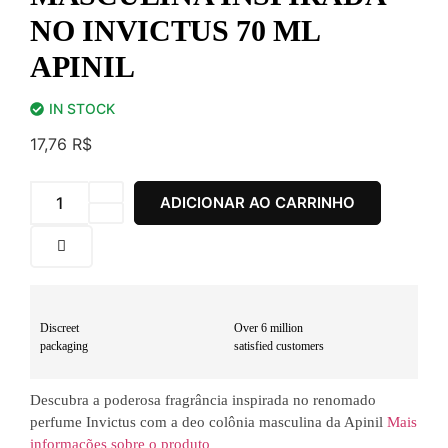
NO INVICTUS 70 ML
APINIL
IN STOCK
17,76
R$
ADICIONAR AO CARRINHO
Discreet
Over 6 million
packaging
satisfied customers
Descubra a poderosa fragrância inspirada no renomado
perfume Invictus com a deo colônia masculina da Apinil
Mais
informações sobre o produto