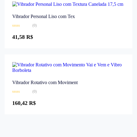
Vibrador Personal Liso com Tex
(0)
Avaliação
0
41,58
R$
de
5
Vibrador Rotativo com Moviment
(0)
Avaliação
0
160,42
R$
de
5