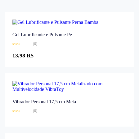
Gel Lubrificante e Pulsante Pe
(0)
Avaliação
0
13,98
R$
de
5
Vibrador Personal 17,5 cm Meta
(0)
Avaliação
0
de
5