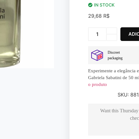
IN STOCK
29,68
R$
ADI
Discreet
packaging
Experimente a elegância 
Gabriela Sabatini de 50 m
o produto
SKU:
881
Want this
Thursday
chec