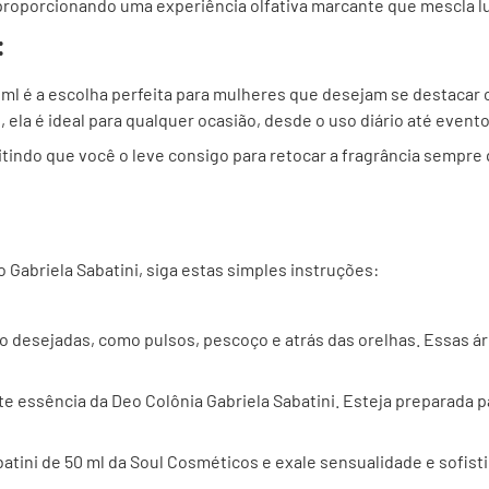
 proporcionando uma experiência olfativa marcante que mescla l
:
0 ml é a escolha perfeita para mulheres que desejam se destacar
la é ideal para qualquer ocasião, desde o uso diário até evento
itindo que você o leve consigo para retocar a fragrância sempre
o Gabriela Sabatini, siga estas simples instruções:
o desejadas, como pulsos, pescoço e atrás das orelhas. Essas áre
e essência da Deo Colônia Gabriela Sabatini. Esteja preparada p
batini de 50 ml da Soul Cosméticos e exale sensualidade e sofis