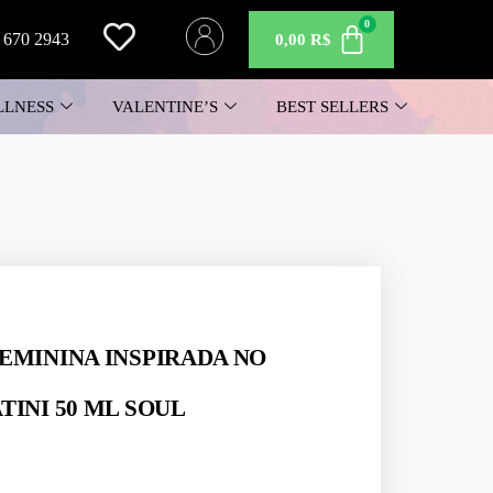
 670 2943
0,00
R$
LLNESS
VALENTINE’S
BEST SELLERS
EMININA INSPIRADA NO
TINI 50 ML SOUL