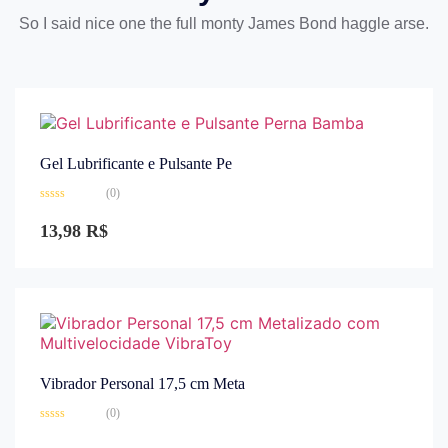
So I said nice one the full monty James Bond haggle arse.
Gel Lubrificante e Pulsante Pe
(0)
Avaliação
0
13,98
R$
de
5
Vibrador Personal 17,5 cm Meta
(0)
Avaliação
0