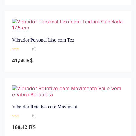
de
5
Vibrador Personal Liso com Tex
(0)
Avaliação
0
41,58
R$
de
5
Vibrador Rotativo com Moviment
(0)
Avaliação
0
160,42
R$
de
5