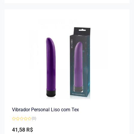
de
5
Vibrador Personal Liso com Tex
(0)
Avaliação
0
41,58
R$
de