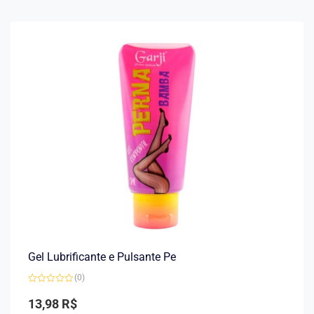
Gel Lubrificante e Pulsante Pe
(0)
Avaliação
0
13,98
R$
de