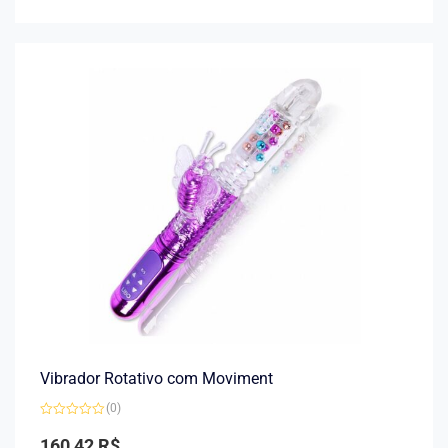
5
Vibrador Rotativo com Moviment
(0)
Avaliação
0
160,42
R$