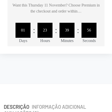
Want this
Thursday 11 November
? Choose
Premium
in
the checkout and order within…
:
:
:
01
23
39
56
Days
Hours
Minutes
Seconds
DESCRIÇÃO
INFORMAÇÃO ADICIONAL