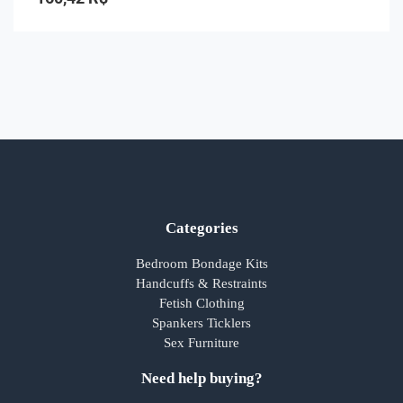
de
5
Categories
Bedroom Bondage Kits
Handcuffs & Restraints
Fetish Clothing
Spankers Ticklers
Sex Furniture
Need help buying?