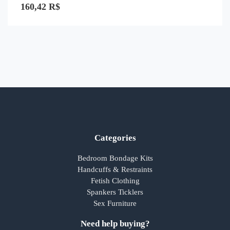
0
160,42
R$
de
5
Categories
Bedroom Bondage Kits
Handcuffs & Restraints
Fetish Clothing
Spankers Ticklers
Sex Furniture
Need help buying?