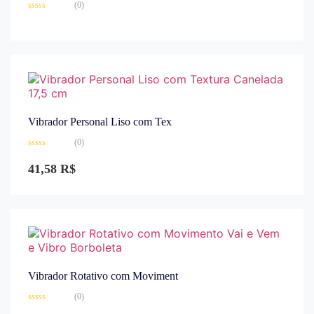
(0)
Avaliação
0
de
5
Vibrador Personal Liso com Tex
(0)
Avaliação
0
41,58
R$
de
5
Vibrador Rotativo com Moviment
(0)
Avaliação