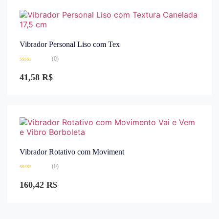
Vibrador Personal Liso com Tex
(0)
Avaliação
0
41,58
R$
de
5
Vibrador Rotativo com Moviment
(0)
Avaliação
0
160,42
R$
de
5