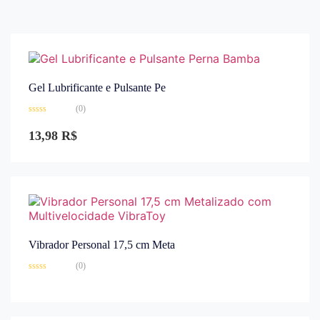
Gel Lubrificante e Pulsante Pe
(0)
Avaliação
0
13,98
R$
de
5
Vibrador Personal 17,5 cm Meta
(0)
Avaliação
0
de
5