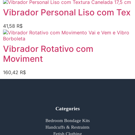
Vibrador Personal Liso com Tex
41,58
R$
Vibrador Rotativo com
Moviment
160,42
R$
Categories
Bedroom Bondage Kits
Handcuffs & Restraints
Fetish Clothing