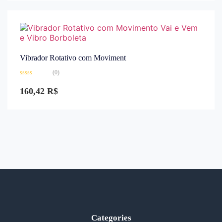
Vibrador Rotativo com Moviment
(0)
Avaliação
0
160,42
R$
de
5
Categories