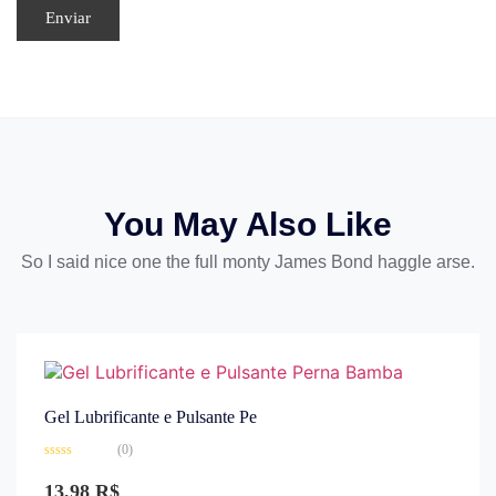
You May Also Like
So I said nice one the full monty James Bond haggle arse.
Gel Lubrificante e Pulsante Pe
(0)
Avaliação
0
13,98
R$
de