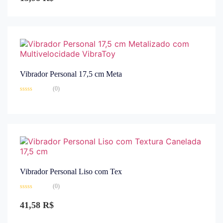
5
Vibrador Personal 17,5 cm Meta
(0)
Avaliação
0
de
5
Vibrador Personal Liso com Tex
(0)
Avaliação
0
41,58
R$
de
5