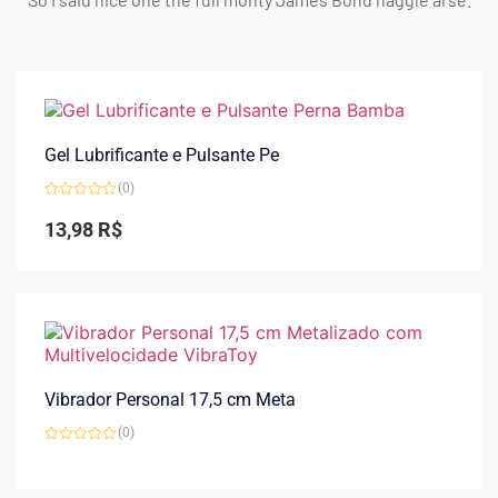
Gel Lubrificante e Pulsante Pe
(0)
Avaliação
0
13,98
R$
de
5
Vibrador Personal 17,5 cm Meta
(0)
Avaliação
0
de
5