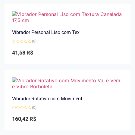
Vibrador Personal Liso com Tex
(0)
Avaliação
0
41,58
R$
de
5
Vibrador Rotativo com Moviment
(0)
Avaliação
0
160,42
R$
de
5