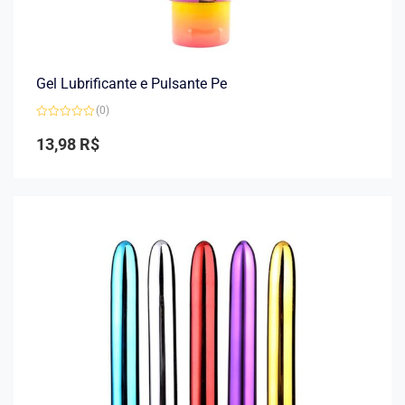
Gel Lubrificante e Pulsante Pe
(0)
Avaliação
0
13,98
R$
de
5