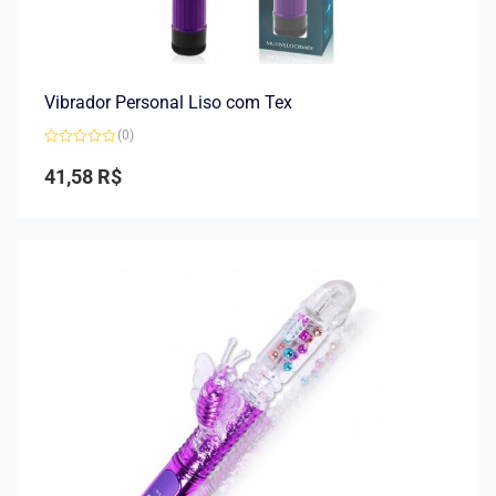
Vibrador Personal Liso com Tex
(0)
Avaliação
0
41,58
R$
de
5