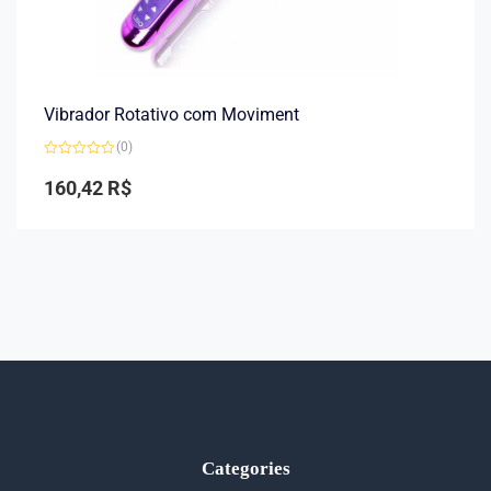
Vibrador Rotativo com Moviment
(0)
Avaliação
0
160,42
R$
de
5
Categories