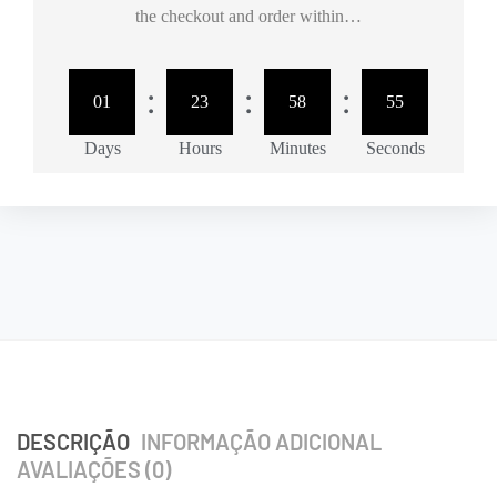
the checkout and order within…
:
:
:
01
23
58
55
Days
Hours
Minutes
Seconds
DESCRIÇÃO
INFORMAÇÃO ADICIONAL
AVALIAÇÕES (0)