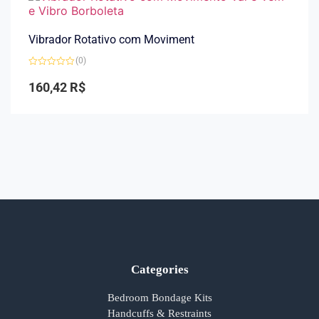
Vibrador Rotativo com Moviment
(0)
Avaliação
0
160,42
R$
de
5
Categories
Bedroom Bondage Kits
Handcuffs & Restraints