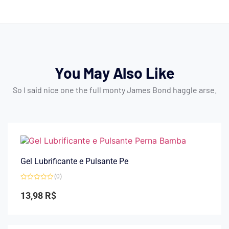
You May Also Like
So I said nice one the full monty James Bond haggle arse.
Gel Lubrificante e Pulsante Pe
(0)
Avaliação
0
13,98
R$
de
5