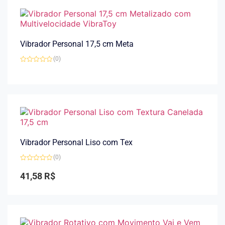
Vibrador Personal 17,5 cm Meta
(0)
Avaliação
0
de
5
Vibrador Personal Liso com Tex
(0)
Avaliação
0
41,58
R$
de
5