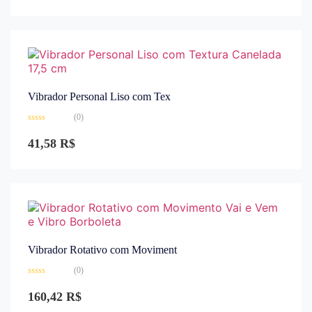
0
de
5
Vibrador Personal Liso com Tex
(0)
Avaliação
0
41,58
R$
de
5
Vibrador Rotativo com Moviment
(0)
Avaliação
0
160,42
R$
de
5