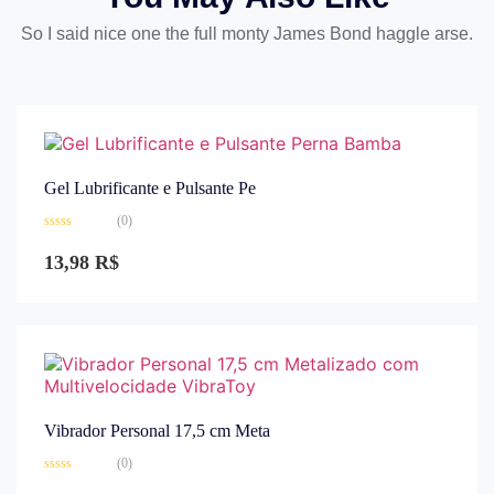
So I said nice one the full monty James Bond haggle arse.
Gel Lubrificante e Pulsante Pe
(0)
Avaliação
0
13,98
R$
de
5
Vibrador Personal 17,5 cm Meta
(0)
Avaliação