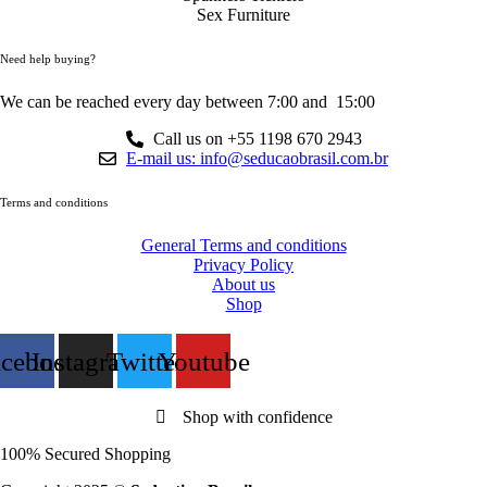
Sex Furniture
Need help buying?
We can be reached every day between 7:00 and 15:00
Call us on +55 1198 670 2943
E-mail us: info@seducaobrasil.com.br
Terms and conditions
General Terms and conditions
Privacy Policy
About us
Shop
acebook
Instagram
Twitter
Youtube
Shop with confidence
100% Secured Shopping