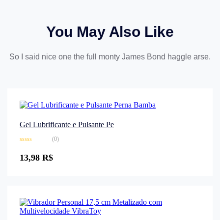
You May Also Like
So I said nice one the full monty James Bond haggle arse.
Gel Lubrificante e Pulsante Pe
(0)
Avaliação
0
13,98
R$
de
5