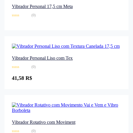
Vibrador Personal 17,5 cm Meta
(0)
Avaliação
0
de
5
Vibrador Personal Liso com Tex
(0)
Avaliação
0
41,58
R$
de
5
Vibrador Rotativo com Moviment
(0)