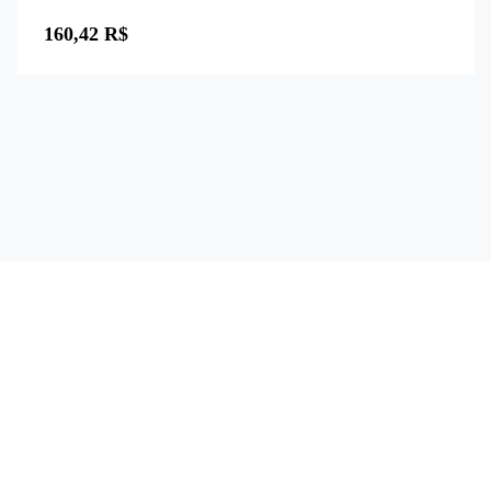
Avaliação
0
160,42
R$
de
5