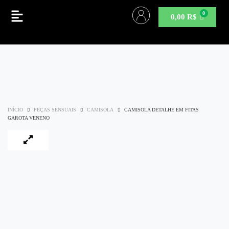
0,00
R$
INÍCIO
PEÇAS SENSUAIS
CAMISOLA
CAMISOLA DETALHE EM FITAS
GAROTA VENENO