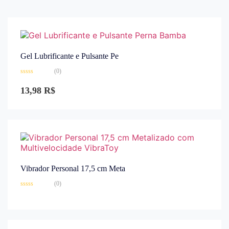
Gel Lubrificante e Pulsante Pe
(0)
Avaliação
0
13,98
R$
de
5
Vibrador Personal 17,5 cm Meta
(0)
Avaliação
0
de
5