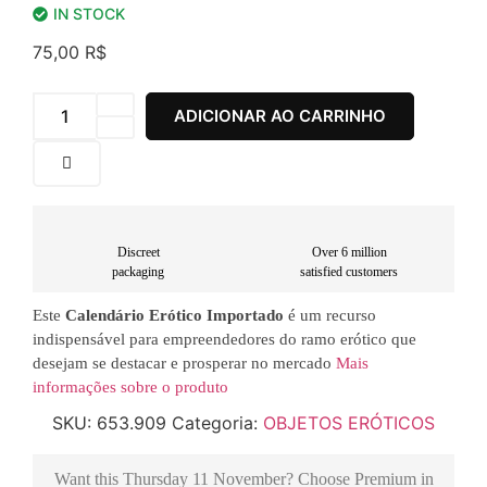
IN STOCK
75,00
R$
ADICIONAR AO CARRINHO
Discreet
Over 6 million
packaging
satisfied customers
Este
Calendário Erótico Importado
é um recurso
indispensável para empreendedores do ramo erótico que
desejam se destacar e prosperar no mercado
Mais
informações sobre o produto
SKU:
653.909
Categoria:
OBJETOS ERÓTICOS
Want this
Thursday 11 November
? Choose
Premium
in