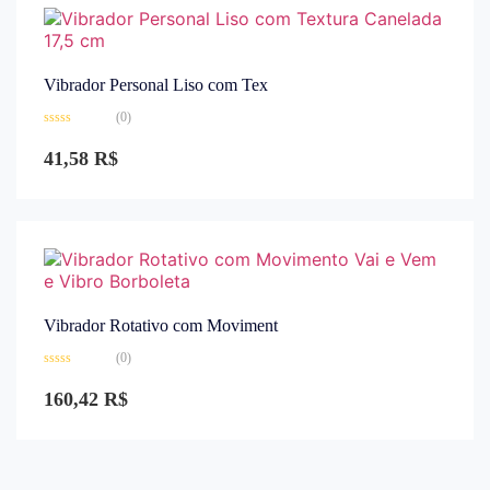
Vibrador Personal Liso com Tex
(0)
Avaliação
0
41,58
R$
de
5
Vibrador Rotativo com Moviment
(0)
Avaliação
0
160,42
R$
de
5