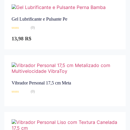
Gel Lubrificante e Pulsante Pe
(0)
Avaliação
0
13,98
R$
de
5
Vibrador Personal 17,5 cm Meta
(0)
Avaliação
0
de
5