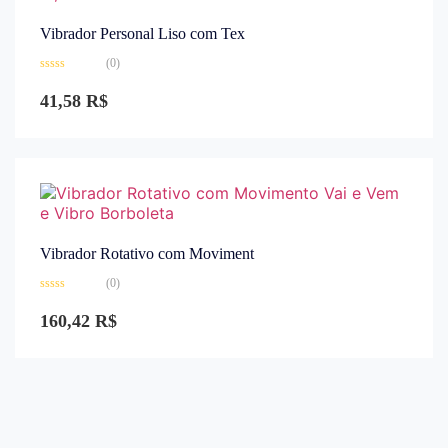
Vibrador Personal Liso com Tex
(0)
Avaliação
0
41,58
R$
de
5
Vibrador Rotativo com Moviment
(0)
Avaliação
0
160,42
R$
de
5