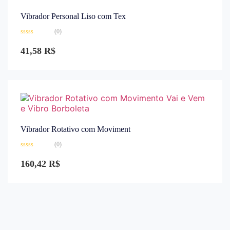
Vibrador Personal Liso com Tex
(0)
Avaliação
0
41,58
R$
de
5
Vibrador Rotativo com Moviment
(0)
Avaliação
0
160,42
R$
de
5