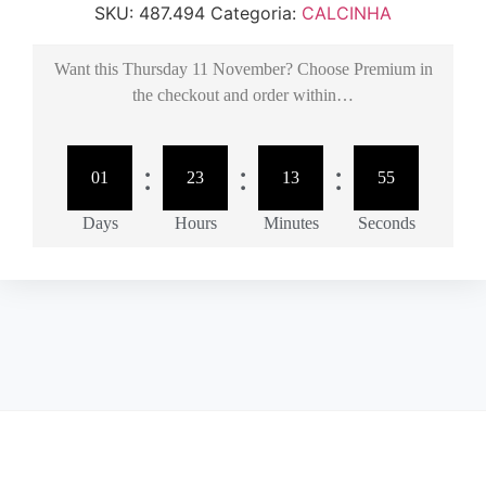
SKU:
487.494
Categoria:
CALCINHA
Want this
Thursday 11 November
? Choose
Premium
in
the checkout and order within…
:
:
:
01
23
13
55
Days
Hours
Minutes
Seconds