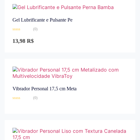
Gel Lubrificante e Pulsante Pe
(0)
Avaliação
0
13,98
R$
de
5
Vibrador Personal 17,5 cm Meta
(0)
Avaliação
0
de
5