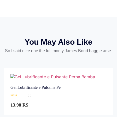
You May Also Like
So I said nice one the full monty James Bond haggle arse.
Gel Lubrificante e Pulsante Pe
(0)
Avaliação
0
13,98
R$
de
5