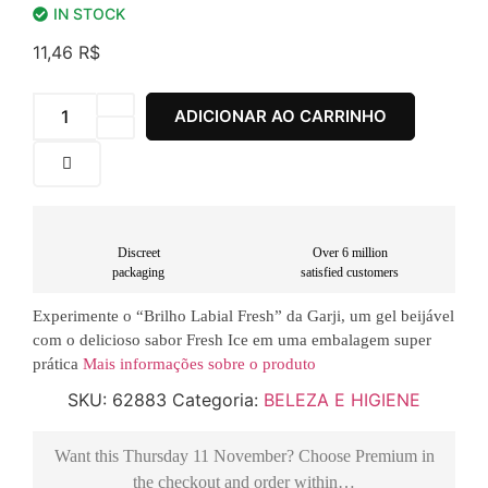
IN STOCK
11,46
R$
ADICIONAR AO CARRINHO
Discreet
Over 6 million
packaging
satisfied customers
Experimente o “Brilho Labial Fresh” da Garji, um gel beijável
com o delicioso sabor Fresh Ice em uma embalagem super
prática
Mais informações sobre o produto
SKU:
62883
Categoria:
BELEZA E HIGIENE
Want this
Thursday 11 November
? Choose
Premium
in
the checkout and order within…