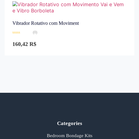
Vibrador Rotativo com Moviment
(0)
Avaliação
0
160,42
R$
de
5
Categories
Bedroom Bondage Kits