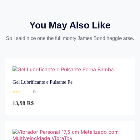
You May Also Like
So I said nice one the full monty James Bond haggle arse.
Gel Lubrificante e Pulsante Pe
(0)
Avaliação
0
13,98
R$
de
5