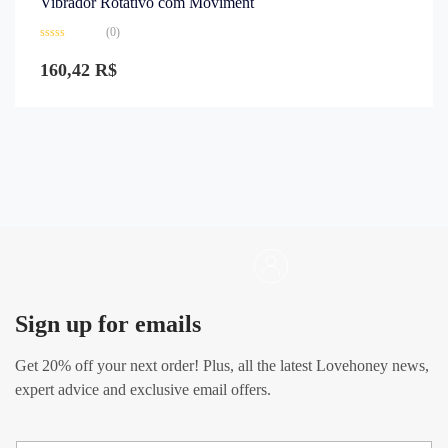
Vibrador Rotativo com Moviment
(0)
Avaliação
0
160,42
R$
de
5
Sign up for emails
Get
20% off
your next order! Plus, all the latest Lovehoney news,
expert advice and exclusive email offers.