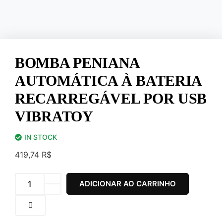
BOMBA PENIANA
AUTOMÁTICA À BATERIA
RECARREGÁVEL POR USB
VIBRATOY
IN STOCK
419,74
R$
Bomba
ADICIONAR AO CARRINHO
Peniana
Automática
à
Bateria
Recarregável