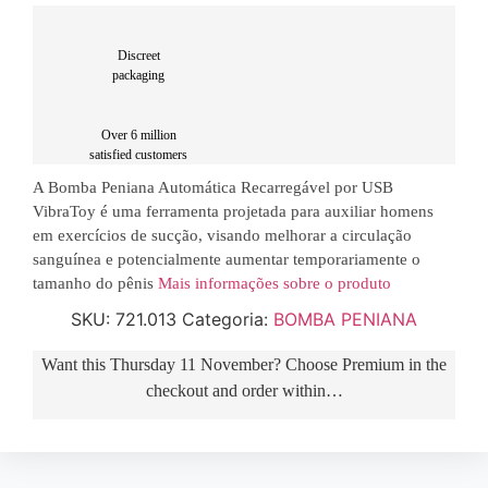
por
Usb
VibraToy
quantidade
Discreet
packaging
Over 6 million
satisfied customers
A Bomba Peniana Automática Recarregável por USB
VibraToy é uma ferramenta projetada para auxiliar homens
em exercícios de sucção, visando melhorar a circulação
sanguínea e potencialmente aumentar temporariamente o
tamanho do pênis
Mais informações sobre o produto
SKU:
721.013
Categoria:
BOMBA PENIANA
Want this
Thursday 11 November
? Choose
Premium
in the
checkout and order within…