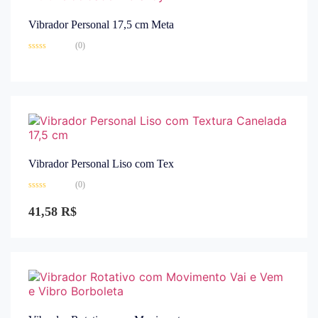
Vibrador Personal 17,5 cm Meta
(0)
Avaliação
0
de
5
Vibrador Personal Liso com Tex
(0)
Avaliação
0
41,58
R$
de
5