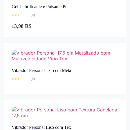
Gel Lubrificante e Pulsante Pe
(0)
Avaliação
0
13,98
R$
de
5
Vibrador Personal 17,5 cm Meta
(0)
Avaliação
0
de
5
Vibrador Personal Liso com Tex