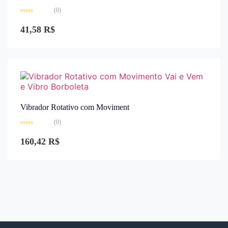
(0)
Avaliação
0
41,58
R$
de
5
Vibrador Rotativo com Moviment
(0)
Avaliação
0
160,42
R$
de
5