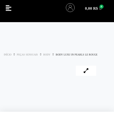
0,00
R$
INÍCIO
PEÇAS SENSUAIS
BODY
BODY LUXU IN PEARLS LE ROUGE