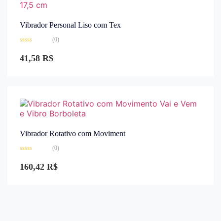
Vibrador Personal Liso com Tex
(0)
Avaliação
0
41,58
R$
de
5
Vibrador Rotativo com Moviment
(0)
Avaliação
0
160,42
R$
de
5