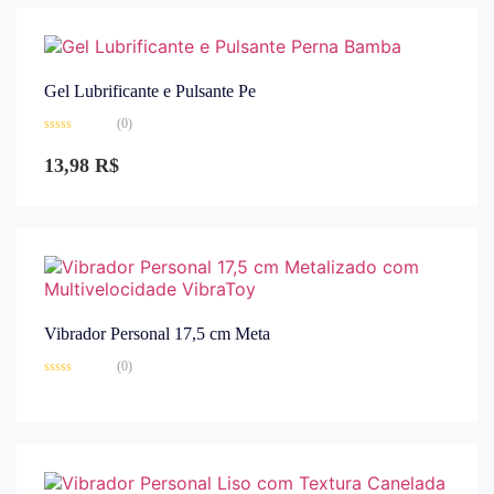
Gel Lubrificante e Pulsante Pe
(0)
Avaliação
0
13,98
R$
de
5
Vibrador Personal 17,5 cm Meta
(0)
Avaliação
0
de
5