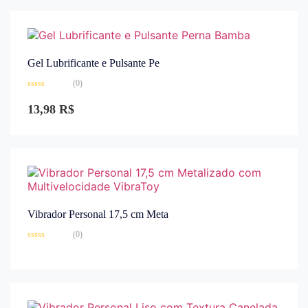
Gel Lubrificante e Pulsante Pe
(0)
Avaliação
0
13,98
R$
de
5
Vibrador Personal 17,5 cm Meta
(0)
Avaliação
0
de
5