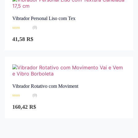
Vibrador Personal Liso com Tex
(0)
Avaliação
0
41,58
R$
de
5
Vibrador Rotativo com Moviment
(0)
Avaliação
0
160,42
R$
de
5