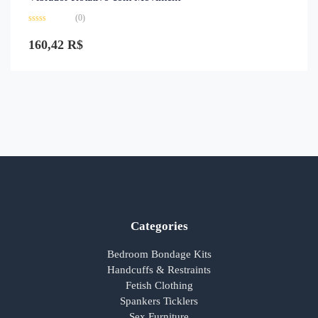
(0)
Avaliação
0
160,42
R$
de
5
Categories
Bedroom Bondage Kits
Handcuffs & Restraints
Fetish Clothing
Spankers Ticklers
Sex Furniture