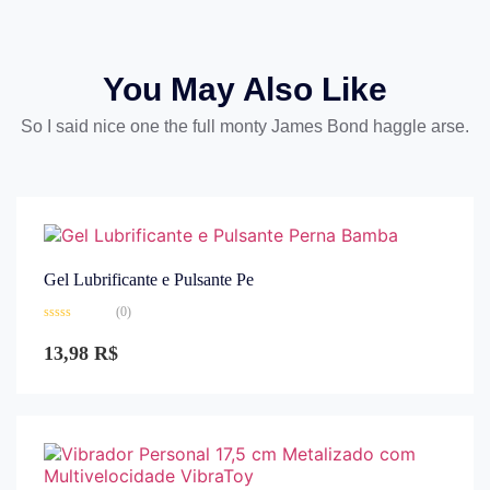
You May Also Like
So I said nice one the full monty James Bond haggle arse.
Gel Lubrificante e Pulsante Pe
(0)
Avaliação
0
13,98
R$
de
5