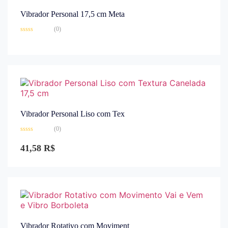
Vibrador Personal 17,5 cm Meta
(0)
Avaliação
0
de
5
Vibrador Personal Liso com Tex
(0)
Avaliação
0
41,58
R$
de
5
Vibrador Rotativo com Moviment