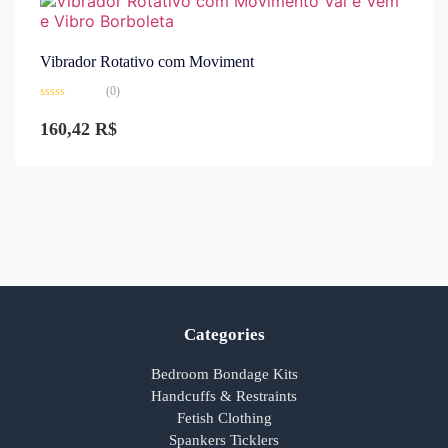
Vibrador Rotativo com Moviment
(0)
Avaliação
0
160,42
R$
de
5
Categories
Bedroom Bondage Kits
Handcuffs & Restraints
Fetish Clothing
Spankers Ticklers