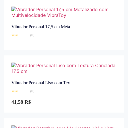
Vibrador Personal 17,5 cm Meta
(0)
Avaliação
0
de
5
Vibrador Personal Liso com Tex
(0)
Avaliação
0
41,58
R$
de
5