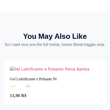
You May Also Like
So I said nice one the full monty James Bond haggle arse.
Gel Lubrificante e Pulsante Pe
(0)
Avaliação
0
13,98
R$
de
5